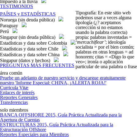
Impuesto a la lluvia
TESTIMONIOS
Tipografía
: En este sitio web
PAÍSES y ESTADÍSTICAS
podemos usar a veces alguna
Noruega (sin deuda pública)
tipología (¿? aceptamos
Paraguay
corrección si no estamos
Perú
usando la palabra correcta)
propia: palabras inventadas =
Singapur (sin deuda pública)
‘mercachiflear’
; ideología
Estadísticas y data sobre Colombia
socialista =
por el bien común
;
Estadísticas y data sobre Chile
palabras en otras lenguas =
ad
Estadísticas y data sobre China
honorem
; citas = «
Digo lo que
Singapur (datos y hechos)
veo
»; ironía o aplicación
PREGUNTAS MÁS FRECUENTES
particular de una palabra o frase
área común
Pruebe un adelanto de nuestro servicio y descargue gratuitamente
nuestro 'Informe Especial: CHINA, ¡ALERTA ROJA!'
Curricula Vitæ
Enlaces de interés
Reportes Generales
Transferencias
solo miembros
BANCA OFFSHORE 2015, Guía Práctica Actualizada para la
Apertura de Cuentas
ESTRUCTURAS 2015, Guía Práctica Actualizada para la
Estructuración Offshore
Reportes Especiales para Miembros