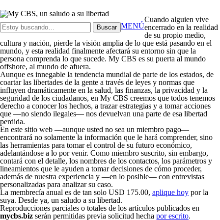
Cuando alguien vive
MENÚ
encerrado en la realidad
de su propio medio,
cultura y nación, pierde la visión amplia de lo que está pasando en el
mundo, y esta realidad finalmente afectará su entorno sin que la
persona comprenda lo que sucede.
My CBS
es su puerta al mundo
offshore, al mundo de afuera.
Aunque es innegable la tendencia mundial de parte de los estados, de
coartar las libertades de la gente a través de leyes y normas que
influyen dramáticamente en la salud, las finanzas, la privacidad y la
seguridad de los ciudadanos, en
My CBS
creemos que todos tenemos
derecho a conocer los hechos, a trazar estrategias y a tomar acciones
que —no siendo ilegales— nos devuelvan una parte de esa libertad
perdida.
En este sitio web —aunque usted no sea un miembro pago—
encontrará no solamente la información que le hará comprender, sino
las herramientas para tomar el control de su futuro económico,
adelantándose a lo por venir. Como miembro suscrito, sin embargo,
contará con
el detalle
,
los nombres
de los contactos, los parámetros y
lineamientos que le ayuden a tomar decisiones de cómo proceder,
además de
nuestra experiencia
y —en lo posible— con
entrevistas
personalizadas para analizar su caso.
La membrecía anual es de tan solo USD 175.00,
aplique hoy
por la
suya. Desde ya, un saludo a su libertad.
Reproducciones parciales o totales de los artículos publicados en
mycbs.biz
serán permitidas previa solicitud hecha
por escrito
.