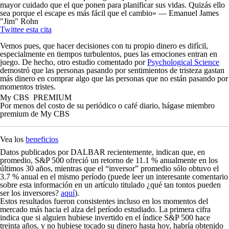
mayor cuidado que el que ponen para planificar sus vidas. Quizás ello
sea porque el escape es más fácil que el cambio» — Emanuel James
"Jim" Rohn
Twittee esta cita
Vemos pues, que hacer decisiones con tu propio dinero es difícil,
especialmente en tiempos turbulentos, pues las emociones entran en
juego. De hecho, otro estudio comentado por
Psychological Science
demostró que las personas pasando por sentimientos de tristeza gastan
más dinero en comprar algo que las personas que no están pasando por
momentos tristes.
My CBS
PREMIUM
Por menos del costo de su periódico o café diario, hágase
miembro
premium
de
My CBS
Vea los
beneficios
Datos publicados por DALBAR recientemente, indican que, en
promedio, S&P 500 ofreció un retorno de 11.1 % anualmente en los
últimos 30 años, mientras que el “inversor” promedio sólo obtuvo el
3.7 % anual en el mismo período (puede leer un interesante comentario
sobre esta información en un artículo titulado
¿qué tan tontos pueden
ser los inversores?
aquí
).
Estos resultados fueron consistentes incluso en los momentos del
mercado más hacia el alza del período estudiado. La primera cifra
indica que si alguien hubiese invertido en el índice S&P 500 hace
treinta años, y no hubiese tocado su dinero hasta hoy, habría obtenido