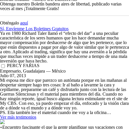
Obtenga nuestro Boletín bandera
aires de libertad
, publicado varias
veces al mes
¡Totalmente Gratis!
Obténgalo
aquí
Sí, Envíenme Los Boletines Gratuitos
Ya en 1980 Richard Taler llamó el “efecto del dar” a una peculiar
característica de los seres humanos que los hace demandar mucha
mayor compensación por deshacerse de algo que les pertenece, que lo
que están dispuestos a pagar por algo de valor similar que le pertenezca
a otro. Aplicado al
trading
, significa que hay una aversión a la pérdida
que muchas veces impide a un
trader
deshacerse a tiempo de una mala
inversión que haya hecho.
PERCY FARIAS
Empresario, Guadalajara — México
Julio 07, 2013
Mi esposa me dice que parezco un autómata porque en las mañanas al
despertar siempre hago tres cosas: Ir al baño a lavarme la cara y
cepillarme, prepararme un café y disfrutarlo junto con la lectura de las
Guerras Silenciosas y el material para miembros del día. Cuando no
hay ningún reporte, igual busco alguna lectura estimulante en el site de
My CBS. Con eso, ya puedo empezar el día, enfocado y la visión clara
de a dónde va el mundo y a dónde voy yo.
PS. Ella también lee el material cuando me voy a la oficina…
Ver más testimonios
«Encuentro fascinante el que la gente planifique sus vacaciones con