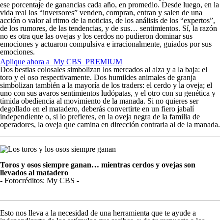
ese porcentaje de ganancias cada año, en promedio. Desde luego, en la
vida real los “inversores” venden, compran, entran y salen de una
acción o valor al ritmo de la noticias, de los análisis de los “expertos”,
de los rumores, de las tendencias, y de sus… sentimientos. Sí, la razón
no es otra que las ovejas y los cerdos no pudieron dominar sus
emociones y actuaron compulsiva e irracionalmente, guiados por sus
emociones.
Aplique ahora a
My CBS
PREMIUM
Dos bestias colosales simbolizan los mercados al alza y a la baja: el
toro y el oso respectivamente. Dos humildes animales de granja
simbolizan también a la mayoría de los
traders
: el cerdo y la oveja; el
uno con sus avaros sentimientos ludópatas, y el otro con su genética y
tímida obediencia al movimiento de la manada. Si no quieres ser
degollado en el matadero, deberás convertirte en un fiero jabalí
independiente o, si lo prefieres, en la oveja negra de la familia de
operadores, la oveja que camina en dirección contraria al de la manada.
Toros y osos siempre ganan… mientras cerdos y ovejas son
llevados al matadero
-
Fotocréditos:
My CBS
-
Esto nos lleva a la necesidad de una herramienta que te ayude a