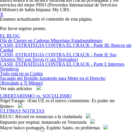
diario) tendrá a su alcance información crucial privilegiada y los
servicios del mejor PISO (Proveedor Internacional de Servicios
Offshore) de habla hispana:
My CBS
.
X
Estamos actualizando el contenido de esta página.
Por favor regrese pronto.
EL BLOG
Ola de Cierres en Cadenas Minoristas Estadounidenses
CASH, ESTRATEGIA CONTRA EL CRACK - Parte III: Bancos sin
Capital
CASH, ESTRATEGIA CONTRA EL CRACK - Parte II: Sus
Ahorros NO son Suyos (y sus Derivados)
CASH, ESTRATEGIA CONTRA EL CRACK - Parte I: Intereses
Negativos
Todo está en su Contra
Sacando del Bolsillo Izquierdo para Meter en el Derecho
¡Rescátate a Ti Mismo!
Ver más artículos
LIBERTARISMO vs. SOCIALISMO
Nigel Farage: «Esta UE es el nuevo comunismo. Es poder sin
límites»
ÚLTIMAS NOTICIAS
EEUU: Récord en renuncias a la ciudadanía
Impuesto por respirar, instaurado en Venezuela
Mayor banco portugués, Espírito Santo, en problemas