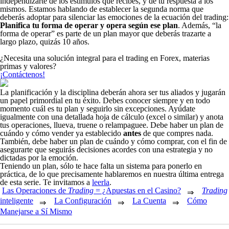
independizarte de los estímulos que recibes, y de tu respuesta a los
mismos. Estamos hablando de establecer la segunda norma que
deberás adoptar para silenciar las emociones de la ecuación del
trading
:
Planifica tu forma de operar y opera según ese plan
. Además, “la
forma de operar” es parte de un plan mayor que deberás trazarte a
largo plazo, quizás 10 años.
¿Necesita una solución integral para el trading en Forex, materias
primas y valores?
¡Contáctenos!
La planificación y la disciplina deberán ahora ser tus aliados y jugarán
un papel primordial en tu éxito. Debes conocer siempre y en todo
momento cuál es tu plan y seguirlo sin excepciones. Ayúdate
igualmente con una detallada hoja de cálculo (excel o similar) y anota
tus operaciones, llueva, truene o relampaguee. Debe haber un plan de
cuándo y cómo vender ya establecido
antes
de que compres nada.
También, debe haber un plan de cuándo y cómo comprar, con el fin de
asegurarte que seguirás decisiones acordes con una estrategia y no
dictadas por la emoción.
Teniendo un plan, sólo te hace falta un sistema para ponerlo en
práctica, de lo que precisamente hablaremos en nuestra última entrega
de esta serie. Te invitamos a
leerla
.
Las Operaciones de
Trading
= ¿Apuestas en el Casino?
Trading
⇒
inteligente
La Configuración
La Cuenta
Cómo
⇒
⇒
⇒
Manejarse a Sí Mismo