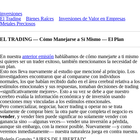
inversiones
El Trading
Bienes Raíces
Inversiones de Valor en Empresas
Metales Preciosos
EL TRADING — Cómo Manejarse a Sí Mismo — El Plan
En nuestra
anterior emisión
hablábamos de cómo manejarte a ti mismo
si quieres ser un
trader
exitoso, también mencionamos la necesidad de
un plan.
Esto nos lleva nuevamente al estudio que mencioné al principio. Los
investigadores encontraron que al compararse con individuos
normales, los que habían recibido daño en el área cerebral relativa a los
estímulos emocionales y sus respuestas, tomaban decisiones de
trading
«
significativamente mejores
». Esto a su vez se debe a que nuestro
cerebro evalúa la información económica y de inversión usando
conexiones muy vinculadas a los estímulos emocionales.
Pero comercializar, negociar, hacer
trading
u operar no se trata
solamente de comprar bien: la otra parte que completa el negocio es
vender
, y vender bien puede significar no solamente vender con
ganancia sino —algunas veces— vender una inversión a pérdida,
aunque sin embargo, con la menor posible. Nuevamente —y como
veremos inmediatamente— nuestra naturaleza juega en contra nuestra.
Boletín Gratuito "AIRES DE LIBERTAD"