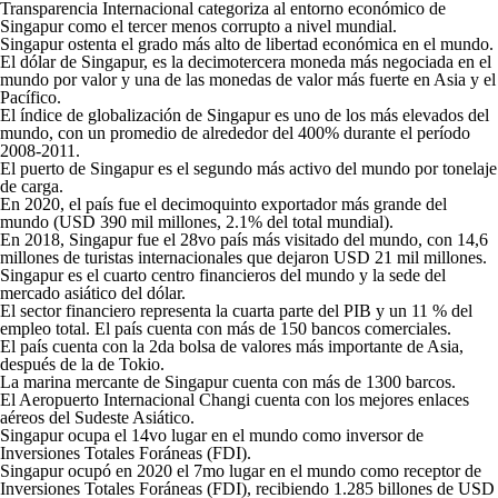
Transparencia Internacional categoriza al entorno económico de
Singapur como el tercer menos corrupto a nivel mundial.
Singapur ostenta el grado más alto de libertad económica en el mundo.​
El dólar de Singapur, es la decimotercera moneda más negociada en el
mundo por valor y una de las monedas de valor más fuerte en Asia y el
Pacífico.
El índice de globalización de Singapur es uno de los más elevados del
mundo, con un promedio de alrededor del 400% durante el período
2008-2011.
El puerto de Singapur es el segundo más activo del mundo por tonelaje
de carga.
En 2020, el país fue el decimoquinto exportador más grande del
mundo (USD 390 mil millones, 2.1% del total mundial).
En 2018, Singapur fue el 28
vo
país más visitado del mundo, con 14,6
millones de turistas internacionales que dejaron USD 21 mil millones.
Singapur es el cuarto centro financieros del mundo y la sede del
mercado asiático del dólar.
El sector financiero representa la cuarta parte del PIB y un 11 % del
empleo total. El país cuenta con más de 150 bancos comerciales.
El país cuenta con la 2
da
bolsa de valores más importante de Asia,
después de la de Tokio.
La marina mercante de Singapur cuenta con más de 1300 barcos.
El Aeropuerto Internacional Changi cuenta con los mejores enlaces
aéreos del Sudeste Asiático.
Singapur ocupa el 14
vo
lugar en el mundo como inversor de
Inversiones Totales Foráneas (FDI).
Singapur ocupó en 2020 el 7
mo
lugar en el mundo como receptor de
Inversiones Totales Foráneas (FDI), recibiendo 1.285 billones de USD