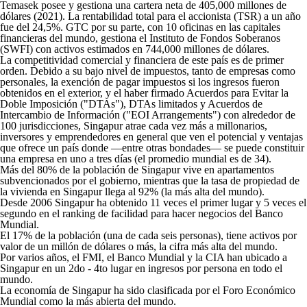
Temasek posee y gestiona una cartera neta de 405,000 millones de
dólares (2021). La rentabilidad total para el accionista (TSR) a un año
fue del 24,5%. GTC por su parte, con 10 oficinas en las capitales
financieras del mundo, gestiona el Instituto de Fondos Soberanos
(SWFI) con activos estimados en 744,000 millones de dólares.
La competitividad comercial y financiera de este país es de primer
orden. Debido a su bajo nivel de impuestos, tanto de empresas como
personales, la exención de pagar impuestos si los ingresos fueron
obtenidos en el exterior, y el haber firmado Acuerdos para Evitar la
Doble Imposición ("DTAs"), DTAs limitados y Acuerdos de
Intercambio de Información ("EOI Arrangements") con alrededor de
100 jurisdicciones, Singapur atrae cada vez más a millonarios,
inversores y emprendedores en general que ven el potencial y ventajas
que ofrece un país donde —entre otras bondades— se puede constituir
una empresa en uno a tres días (el promedio mundial es de 34).
Más del 80% de la población de Singapur vive en apartamentos
subvencionados por el gobierno, mientras que la tasa de propiedad de
la vivienda en Singapur llega al 92% (la más alta del mundo).
Desde 2006 Singapur ha obtenido 11 veces el primer lugar y 5 veces el
segundo en el ranking de facilidad para hacer negocios del Banco
Mundial.
El 17% de la población (una de cada seis personas), tiene activos por
valor de un millón de dólares o más, la cifra más alta del mundo.
Por varios años, el FMI, el Banco Mundial y la CIA han ubicado a
Singapur en un 2
do
- 4
to
lugar en ingresos por persona en todo el
mundo.
La economía de Singapur ha sido clasificada por el Foro Económico
Mundial como la más abierta del mundo.