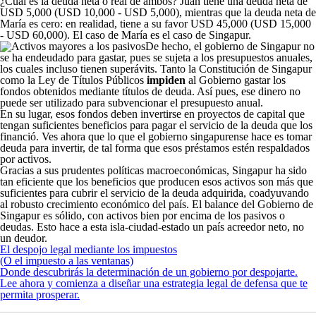
¿Cuál es la deuda neta o real de ambos? Juan tiene una deuda neta de
USD 5,000 (USD 10,000 - USD 5,000), mientras que la deuda neta de
María es cero: en realidad, tiene a su favor USD 45,000 (USD 15,000
- USD 60,000). El caso de María es el caso de Singapur.
De hecho, el gobierno de Singapur no
se ha endeudado para gastar, pues se sujeta a los presupuestos anuales,
los cuales incluso tienen superávits. Tanto la Constitución de Singapur
como la Ley de Títulos Públicos
impiden
al Gobierno gastar los
fondos obtenidos mediante títulos de deuda. Así pues, ese dinero no
puede ser utilizado para subvencionar el presupuesto anual.
En su lugar, esos fondos deben invertirse en proyectos de capital que
tengan suficientes beneficios para pagar el servicio de la deuda que los
financió. Ves ahora que lo que el gobierno singapurense hace es tomar
deuda para invertir, de tal forma que esos préstamos estén respaldados
por activos.
Gracias a sus prudentes políticas macroeconómicas, Singapur ha sido
tan eficiente que los beneficios que producen esos activos son más que
suficientes para cubrir el servicio de la deuda adquirida, coadyuvando
al robusto crecimiento económico del país. El balance del Gobierno de
Singapur es sólido, con activos bien por encima de los pasivos o
deudas. Esto hace a esta isla-ciudad-estado un país acreedor neto, no
un deudor.
El despojo legal mediante los impuestos
(O el impuesto a las ventanas)
Donde descubrirás la determinación de un gobierno por despojarte.
Lee ahora y comienza a diseñar una estrategia legal de defensa que te
permita prosperar.