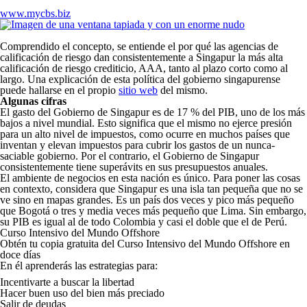
www.mycbs.biz
Comprendido el concepto, se entiende el por qué las agencias de
calificación de riesgo dan consistentemente a Singapur la más alta
calificación de riesgo crediticio, AAA, tanto al plazo corto como al
largo. Una explicación de esta política del gobierno singapurense
puede hallarse en el propio
sitio web
del mismo.
Algunas cifras
El gasto del Gobierno de Singapur es de 17 % del PIB, uno de los más
bajos a nivel mundial. Esto significa que el mismo no ejerce presión
para un alto nivel de impuestos, como ocurre en muchos países que
inventan y elevan impuestos para cubrir los gastos de un nunca-
saciable gobierno. Por el contrario, el Gobierno de Singapur
consistentemente tiene superávits en sus presupuestos anuales.
El ambiente de negocios en esta nación es único. Para poner las cosas
en contexto, considera que Singapur es una isla tan pequeña que no se
ve sino en mapas grandes. Es un país dos veces y pico más pequeño
que Bogotá o tres y media veces más pequeño que Lima. Sin embargo,
su PIB es igual al de todo Colombia y casi el doble que el de Perú.
Curso Intensivo del Mundo Offshore
Obtén tu copia gratuita del
Curso Intensivo del Mundo Offshore
en
doce días
En él aprenderás las estrategias para:
Incentivarte a buscar la libertad
Hacer buen uso del bien más preciado
Salir de deudas