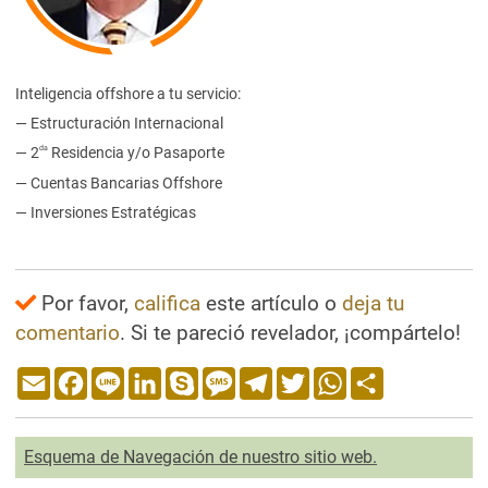
Inteligencia offshore a tu servicio:
— Estructuración Internacional
da
— 2
Residencia y/o Pasaporte
— Cuentas Bancarias Offshore
— Inversiones Estratégicas
Por favor,
califica
este artículo o
deja tu
comentario
. Si te pareció revelador, ¡compártelo!
Email
Facebook
Line
LinkedIn
Skype
Message
Telegram
Twitter
WhatsApp
Share
Esquema de Navegación de nuestro sitio web.