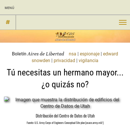
menú
Aires de Libertad
Boletín
nsa
|
espionaje
|
edward
snowden
|
privacidad
|
vigilancia
Tú necesitas un hermano mayor...
¿o quizás no?
Distribución del Centro de Datos de Utah
Fuente: U.S. Army Corps of Engineers Conceptual Site plan [usace.army.mil/]