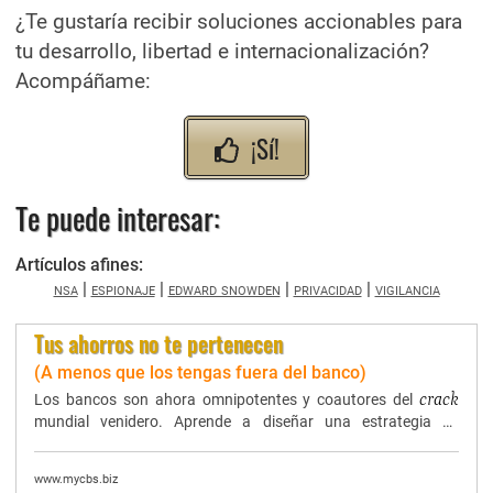
¿Te gustaría recibir soluciones accionables para
tu desarrollo, libertad e internacionalización?
Acompáñame:
¡Sí!
Te puede interesar:
Artículos afines:
nsa
|
espionaje
|
edward snowden
|
privacidad
|
vigilancia
Tus ahorros no te pertenecen
(A menos que los tengas fuera del banco)
crack
Los bancos son ahora omnipotentes y coautores del
mundial venidero. Aprende a diseñar una estrategia de
defensa, a invertir y a evitar las deudas.
www.mycbs.biz