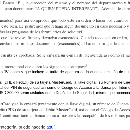
el Banco “B”, la dirección del mismo y el nombre del departamento y fu
muy importante
o es
: si p. ej. usted transfiere USD a su cuenta, no son conve
no se aceptan documentos “A QUIEN PUEDA INTERESAR”). Además, le daremo
e con bancos in-shore en otras jurisdicciones como Curazao por ejemplo
scaneados) para así comprobar que todo esté en orden o hacer los cambi
o esté bien. Le pediremos que rehaga algún documento en caso necesario y
das las preguntas de los formularios de solicitud.
 que los revise, firme y devuelva escaneados. Cuando todo esté en orden, 
 enviado los mismos documentos (escaneados) al banco para que la cuenta
la cuenta es aprobada. Se le enviará un e-mail de bienvenida así como el nú
1
un monto total que cubra los siguientes conceptos:
B” cobra y que incluye la tarifa de apertura de la cuenta, emisión de su 
l (DHL o FedEx) de su tarjeta MasterCard, la llave digital, su Número de Cue
nal del PIN de seguridad así como el Código de Acceso a la Banca por Interne
l USD 300.00 serán aislados como Depósito de Seguridad, mismo que aparece
terCard y se la enviará juntamente con la llave digital, su número de Cuent
eña (PIN) de su tarjeta de débito MasterCard, así como el Código de Acceso
2
erá confirmar tanto al banco como a
nosotros la recepción de los mismos pa
categoría, puede hacerlo
aquí
.