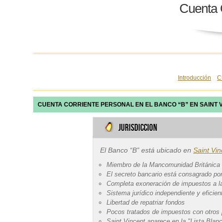
Cuenta C
Introducción
C
CUENTA CORRIENTE PERSONAL EN EL BANCO “B” EN SAINT 
jurisdiccion
El Banco “B” está ubicado en
Saint Vin
Miembro de la Mancomunidad Británica
El secreto bancario está consagrado por
Completa exoneración de impuestos a la 
Sistema jurídico independiente y eficien
Libertad de repatriar fondos
Pocos tratados de impuestos con otros
Saint Vincent aparece en la "Lista Blan