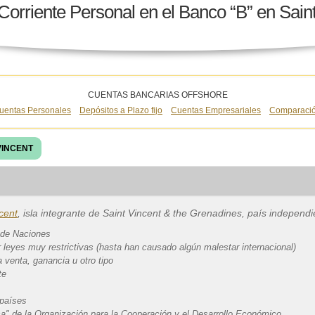
orriente Personal en el Banco “B” en Sain
CUENTAS BANCARIAS OFFSHORE
uentas Personales
Depósitos a Plazo fijo
Cuentas Empresariales
Comparació
VINCENT
cent
, isla integrante de Saint Vincent & the Grenadines, país independi
 de Naciones
 leyes muy restrictivas (hasta han causado algún malestar internacional)
venta, ganancia u otro tipo
te
 países
ca" de la Organización para la Cooperación y el Desarrollo Económico