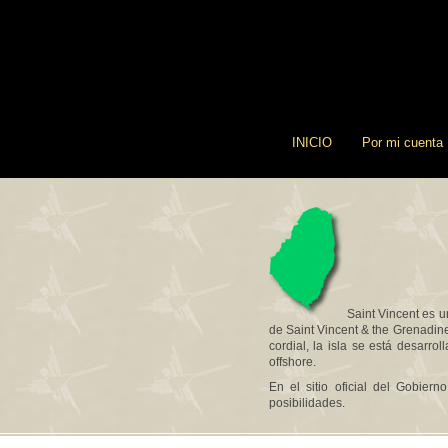
INICIO
Por mi cuenta
Saint Vincent es u
de Saint Vincent & the Grenadine
cordial, la isla se está desarr
offshore.
En el sitio oficial del Gobier
posibilidades.