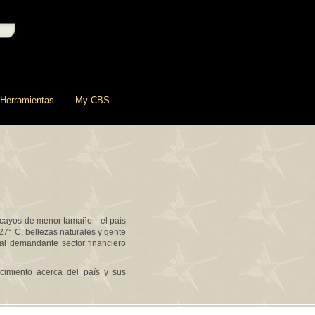
Herramientas
My CBS
 y cayos de menor tamaño—el país
27° C, bellezas naturales y gente
 al demandante sector financiero
cimiento acerca del país y sus