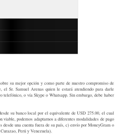
ite manejar sus fondos en línea
lquier parte del mundo. Tiene además
s en US dólares o de moneda múltiple.
 puede remplazar con los tres últimos
horrar parte de los fondos a cambio de un
efecto estado de cuenta bancario (de un
ad sobre su mejor opción y como parte de nuestro compromiso de
e, el Sr. Samuel Arenas quien le estará atendiendo para darle
 por Internet, reservaciones de hotel y
ro telefónico, o vía Skype o Whatsapp. Sin embargo, debe haber
emorizar para uso en casos especiales
nedas duras globales. Si la cuenta se
 desde su banco local por el equivalente de USD 275.00, el cual
ión viable, podemos adaptarnos a diferentes modalidades de pago
as desde una cuenta fuera de su país, c) envío por MoneyGram o
 Curazao, Perú y Venezuela).