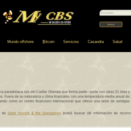
Mundo offshore
₿
itcoin
Servicios
Casandra
Salud
na paradisíaca isla del Caribe Oriental que forma parte—junto con otras 31 islas
s. Fuera de su naturaleza y clima tropicales con una temperatura media anual de 
ollando como un centro financiero internacional que ofrece una serie de ventajas
no de
Saint Vincent & the Grenadines
podrá buscar útil información de recono