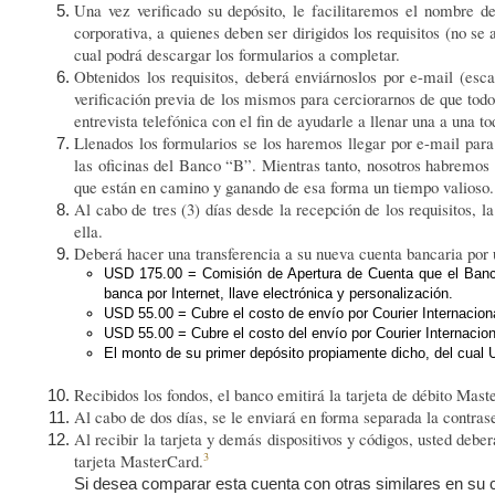
Una vez verificado su depósito, le facilitaremos el nombre d
No se aplican controles de cambio. Est
corporativa, a quienes deben ser dirigidos los requisitos (
tasa de convertibilidad, cosa que ocurr
cual podrá descargar los formularios a completar.
Obtenidos los requisitos, deberá enviárnoslos por e-mail (e
verificación previa de los mismos para cerciorarnos de que tod
entrevista telefónica con el fin de ayudarle a llenar una a una to
Llenados los formularios se los haremos llegar por e-mail para
las oficinas del Banco “B”. Mientras tanto, nosotros habremos
que están en camino y ganando de esa forma un tiempo valioso.
Al cabo de tres (3) días desde la recepción de los requisitos, 
ella.
Deberá hacer una transferencia a su nueva cuenta bancaria por 
USD 175.00 = Comisión de Apertura de Cuenta que el Banco “
banca por Internet, llave electrónica y personalización.
USD 55.00 = Cubre el costo de envío por Courier Internaciona
USD 55.00 = Cubre el costo del envío por Courier Internacio
El monto de su primer depósito propiamente dicho, del cua
Recibidos los fondos, el banco emitirá la tarjeta de débito Mas
Al cabo de dos días, se le enviará en forma separada la contras
Al recibir la tarjeta y demás dispositivos y códigos, usted deb
3
tarjeta MasterCard.
Si desea comparar esta cuenta con otras similares en su 