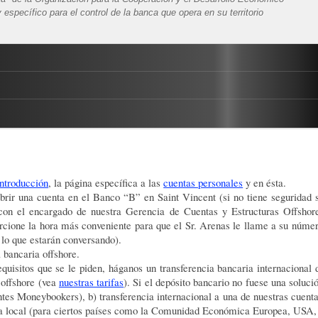
y específico para el control de la banca que opera en su territorio
s” (las compañías globales de auditoría más grandes del mundo)
ios casi de inmediato ya que se tramita en solo tres (3) días y le perm
ta con clientes en más de 150 países del mundo
s y recibir y hacer transferencias internacionales desde y hacia cua
aterias primas y FOREX
uenta y se abre sin necesidad de la presencia física del solicitante. E
 de oro físico
te (de preferencia) u otra identificación aceptable
s principales divisas del mundo
 no bajada del sitio web del banco sino obtenida en las oficinas del mismo (se
tificados de Depósito a plazo fijo a partir de 30 días) si el cliente decide a
introducción
, la página específica a las
cuentas personales
y en ésta.
icitante para tramitarla
eléfono, etc.) donde conste el nombre y la dirección del solicitante, o en su d
 abrir una cuenta en el Banco “B” en Saint Vincent (si no tiene segurid
ve electrónica con firma digital como medida extra de seguridad
 7 días por semana
ria)
 con el encargado de nuestra Gerencia de Cuentas y Estructuras Offshor
guridad SMS
eemos)
 la cuenta (para retiros en cajeros automáticos, compras en puntos de venta y
orcione la hora más conveniente para que el Sr. Arenas le llame a su núme
stente de no más de diez (10) caracteres (letras y números), la cual debe m
 lo que estarán conversando).
diatamente su primer depósito (no se exige un monto mínimo)
 para el soporte de transacciones individualizadas en USD, €, £, ¥ y otras mo
 bancaria offshore.
ir después a una de divisa múltiple.
equisitos que se le piden, háganos un transferencia bancaria internacional
 offshore (vea
nuestras tarifas
). Si el depósito bancario no fuese una soluc
a cuenta
tes Moneybookers), b) transferencia internacional a una de nuestras cuent
del mes
da local (para ciertos países como la Comunidad Económica Europea, USA,
D 20.00