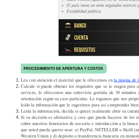
El país tiene un ente regulador estricto 
Estabilidad política
banco
cuenta
El banco más grande de la jurisdicción
Auditado por una de las “Cuatro Grande
requisitos
Es la cuenta perfecta para hacer negoc
De corte netamente internacional, cuen
pudiendo chequear saldos y movimiento
Ofrece plataforma para el trading de m
una tarjeta MasterCard asociada a la c
Ofrece posibilidad de compra y custodia
Copia legalizada ante notario del pasapor
PROCEDIMIENTO DE APERTURA Y COSTOS
Ofrece cuenta de moneda múltiple en la
Referencia bancaria no digital, es decir
Cuenta corriente sin chequera
Ofrece posibilidad de compra de CDs (Cer
estados de cuenta)
Lea con atención el material que le ofrecemos en
la página de 
No se requiere la presencia física del sol
interés
Recibo de servicio público (luz, agua, t
Calcule si puede obtener los requisitos que se le exigen para
Completamente en línea, utiliza una lla
Servicio al Cliente las 24 horas al día,
banco diferente al de la referencia banca
servicio, le ofrecemos una entrevista gratuita de 30 minutos
Servicio opcional de mensajería de se
Oficina representativa en Europa
Carta de introducción (nosotros la prov
Tarjeta de débito MasterCard asociada a
orientación según su caso particular. Le rogamos que nos prop
Servicios corporativos y banca privada
Una contraseña en sobre cerrado, consi
depósitos de alquiler de carros, etc.)
leído la información que le sugerimos para así comprender bien
Una vez aprobada la cuenta, hacer inme
La cuenta puede ser de divisa múltiple,
Leída la información, decida si quiere realmente abrir su cuenta
abre como mono-divisa, se puede convert
Si su decisión es afirmativa y cree que puede hacerse de los r
Requisitos mínimos para solicitarla
cubre nuestros honorarios de asesoría e introducción a la banca
No existe un monto mínimo para abrir l
que usted pueda querer usar: a) PayPal, NETELLER o Skrill (an
No se exige un saldo mínimo al cierre 
Western Union y d) depósito o transferencia bancaria en mone
Costos de mantenimiento mensual: US