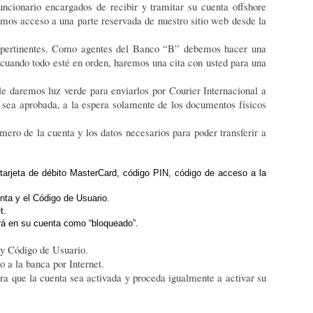
ncionario encargados de recibir y tramitar su cuenta offshore
rtidos ni se les aplica ningún impuesto o
s acceso a una parte reservada de nuestro sitio web desde la
os pertinentes. Como agentes del Banco “B” debemos hacer una
 cuando todo esté en orden, haremos una cita con usted para una
le daremos luz verde para enviarlos por Courier Internacional a
 sea aprobada, a la espera solamente de los documentos físicos
mero de la cuenta y los datos necesarios para poder transferir a
tarjeta de débito MasterCard, código PIN, código de acceso a la
nta y el Código de Usuario.
t.
rá en su cuenta como “bloqueado”.
a y Código de Usuario.
 a la banca por Internet.
ra que la cuenta sea activada y proceda igualmente a activar su