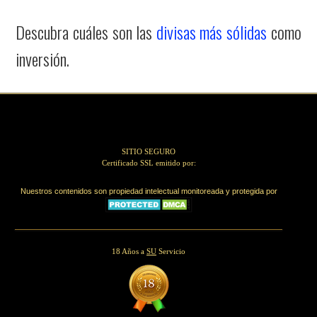
Descubra cuáles son las
divisas más sólidas
como
inversión.
SITIO SEGURO
Certificado SSL emitido por:
Nuestros contenidos son propiedad intelectual monitoreada y protegida por
18 Años a
SU
Servicio