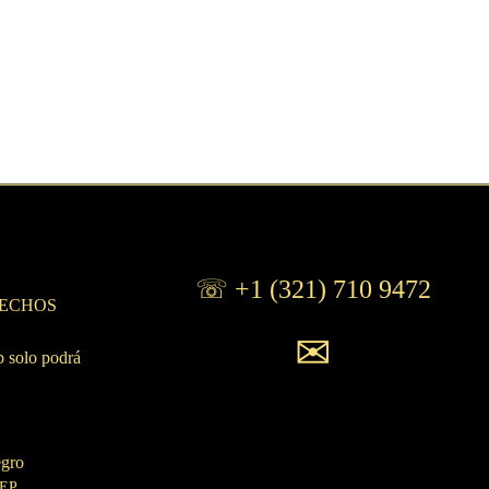
s
☏ +1 (321) 710 9472
ERECHOS
✉
b solo podrá
egro
SEP