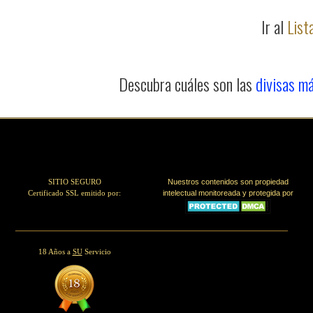
Ir al
List
Descubra cuáles son las
divisas má
SITIO SEGURO
Nuestros contenidos son propiedad
Certificado SSL emitido por:
intelectual monitoreada y protegida por
18 Años a
SU
Servicio