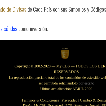
ado de Divisas
de Cada País con sus Símbolos y Código
s sólidas
como inversión.
Copyright © 2002-2020 — My CBS — TODOS LOS D
RESERVADOS
La reproducción parcial o total de los contenidos de este sitio we
ser permitida solicitándolo
por escrito
Última actualización: ABRIL 2020
Términos & Condiciones
|
Privacidad
|
Cambio & Reint
Diseño: My CBS
| Framework: RGS |
Motor de búsqueda: S