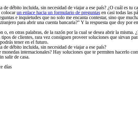
a de débito incluida, sin necesidad de viajar a ese país? ¿O cuál es tu c
e colocar
un enlace hacia un formulario de preguntas
en casi todas las p
eguntas e inquietudes que no solo me encanta contestar, sino que muchas
tranjero para abrir una cuenta bancaria?" Y la respuesta que doy por e
o, en otras palabras, de la razón por la cual se desea abrir la misma. ¿
tipos de clientes, rara vez consiguen proveer soluciones que sirvan para
podrás tener en el futuro.
a de débito incluida, sin necesidad de viajar a ese país?
de monedas internacionales? Hay soluciones que te permiten hacerlo comp
n salir de casa.
e días