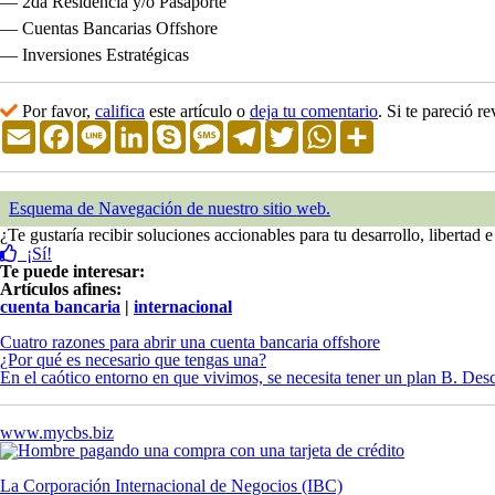
— 2
da
Residencia y/o Pasaporte
— Cuentas Bancarias Offshore
— Inversiones Estratégicas
Por favor,
califica
este artículo o
deja tu comentario
. Si te pareció r
Email
Facebook
Line
LinkedIn
Skype
Message
Telegram
Twitter
WhatsApp
Share
Esquema de Navegación de nuestro sitio web.
¿Te gustaría recibir soluciones accionables para tu desarrollo, liberta
¡Sí!
Te puede interesar:
Artículos afines:
cuenta bancaria
|
internacional
Cuatro razones para abrir una cuenta bancaria offshore
¿Por qué es necesario que tengas una?
En el caótico entorno en que vivimos, se necesita tener un plan B. Des
www.mycbs.biz
La Corporación Internacional de Negocios (IBC)