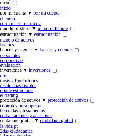
menú
inicio
por mi cuenta ▼
por mi cuenta
el curso
curricula vitæ - mi cv
mundo offshore ▼
mundo offshore
estructuración ▼
estructuración
manejo de activos
las ibcs
bancos y cuentas ▼
bancos y cuentas
personales
corporativas
evaluación
inversiones ▼
inversiones
oro
trusts y fundaciones
residencias fiscales
dónde estructurar
el trading
protección de activos ▼
protección de activos
contratos pre-nupcias
herencias y testamentos
embarcaciones y aeronaves
ciudadano global ▼
ciudadano global
la vida pt
2
das
ciudadanías
2
das
residencias