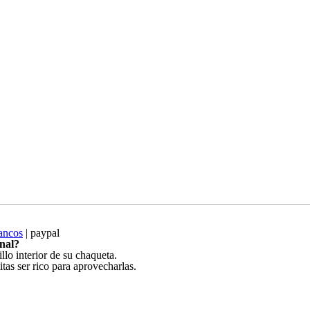
ancos
| paypal
onal?
as ser rico para aprovecharlas.