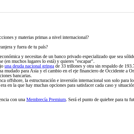
cciones y materias primas a nivel internacional?
anjera y fuera de tu país?
económica y necesitas de un banco privado especializado que sea sólido
se (en muchos lugares lo está) y quieres "escapar".
ajo
una deuda nacional gringa
de
33 trillones
y otra sin respaldo de 193.
ha mudado para Asia y el cambio en el eje financiero de Occidente a Ori
ciones bancarias.
a offshore, la estructuración e inversión internacional son solo para lo
 era en la que hay muchas opciones para satisfacer cada caso y situació
gencia con una
Membrecía Premium
. Será el punto de quiebre para tu fu