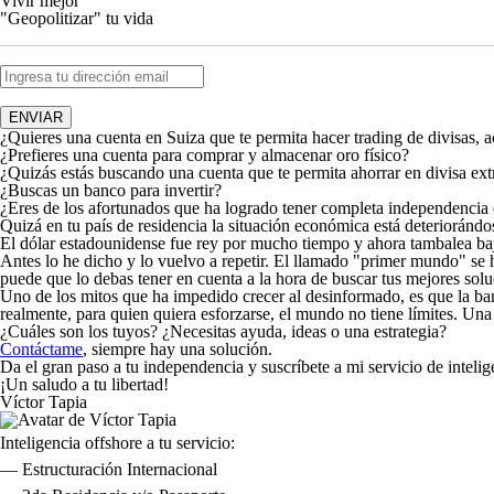
Vivir mejor
"Geopolitizar" tu vida
¿Quieres una cuenta en Suiza que te permita hacer
trading
de divisas, a
¿Prefieres una cuenta para comprar y almacenar oro físico?
¿Quizás estás buscando una cuenta que te permita ahorrar en divisa extr
¿Buscas un banco para invertir?
¿Eres de los afortunados que ha logrado tener completa independencia 
Quizá en tu país de residencia la situación económica está deteriorándo
El dólar estadounidense fue rey por mucho tiempo y ahora tambalea b
Antes lo he dicho y lo vuelvo a repetir. El llamado "primer mundo" se 
puede que lo debas tener en cuenta a la hora de buscar tus mejores solu
Uno de los mitos que ha impedido crecer al desinformado, es que la banc
realmente, para quien quiera esforzarse, el mundo no tiene límites. Una
¿Cuáles son los tuyos? ¿Necesitas ayuda, ideas o una estrategia?
Contáctame
, siempre hay una solución.
Da el gran paso a tu independencia y suscríbete a mi servicio de inteli
¡Un saludo a tu libertad!
Víctor Tapia
Inteligencia offshore a tu servicio:
— Estructuración Internacional