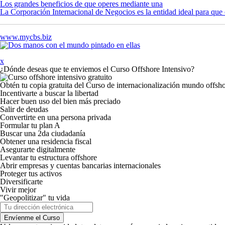
Los grandes beneficios de que operes mediante una
La Corporación Internacional de Negocios es la entidad ideal para que 
www.mycbs.biz
x
¿Dónde deseas que te enviemos el Curso Offshore Intensivo?
Obtén tu copia gratuita del Curso de internacionalización
mundo offsho
Incentivarte a buscar la libertad
Hacer buen uso del bien más preciado
Salir de deudas
Convertirte en una persona privada
Formular tu plan A
Buscar una 2
da
ciudadanía
Obtener una residencia fiscal
Asegurarte digitalmente
Levantar tu estructura offshore
Abrir empresas y cuentas bancarias internacionales
Proteger tus activos
Diversificarte
Vivir mejor
"Geopolitizar" tu vida