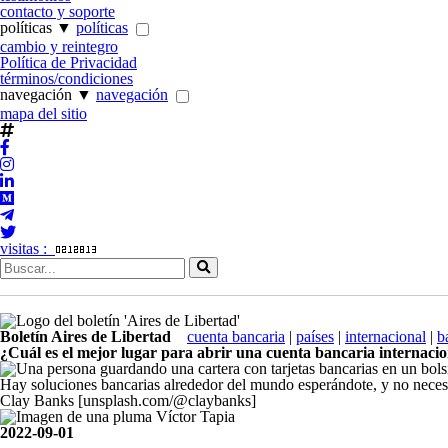
contacto y soporte
políticas ▼
políticas
cambio y reintegro
Política de Privacidad
términos/condiciones
navegación ▼
navegación
mapa del sitio
visitas :
Boletín
Aires de Libertad
cuenta bancaria
|
países
|
internacional
|
b
¿Cuál es el mejor lugar para abrir una cuenta bancaria internaci
Hay soluciones bancarias alrededor del mundo esperándote, y no necesit
Clay Banks [unsplash.com/@claybanks]
Víctor Tapia
2022-09-01