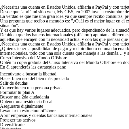
¿Necesitas una cuenta en Estados Unidos, afiliarla a PayPal y con tarjet
Desde que "abrí" mi sitio web,
My CBS
, en 2002 tuve la costumbre d
La verdad es que fue una gran idea ya que siempre recibo consultas, pr
Una pregunta que recibo a menudo es: "¿Cuál es el mejor lugar en el ex
situación".
Y es que hay varios lugares adecuados, pero dependiendo de la situación 
Debido a que los bancos internacionales (offshore) apuntan a diferentes 
aquellas que encajen con tu necesidad actual y con las que piensas que 
¿Necesitas una cuenta en Estados Unidos, afiliarla a PayPal y con tarjet
¿Quieres tener la posibilidad de pagar y recibir dinero en una docena 
internacionales, todo con una sola cuenta que maneja a las demás… y si
Curso Intensivo del Mundo Offshore
Obtén tu copia gratuita del
Curso Intensivo del Mundo Offshore
en doc
En él aprenderás las estrategias para:
Incentivarte a buscar la libertad
Hacer buen uso del bien más preciado
Salir de deudas
Convertirte en una persona privada
Formular tu plan A
Buscar una 2
da
ciudadanía
Obtener una residencia fiscal
Asegurarte digitalmente
Levantar tu estructura offshore
Abrir empresas y cuentas bancarias internacionales
Proteger tus activos
Diversificarte