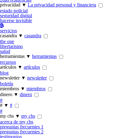
privacidad ▼
La privacidad personal y financiera
estado policial
seguridad digital
hacerse invisible
servicios
casandra ▼
casandra
the one
libertarismo
salud
herramientas ▼
herramientas
recursos
artículos ▼
artículos
blog
newsletter ▼
newsletter
boletín
miembros ▼
miembros
dinero ▼
dinero
#
# ▼
#
#
my cbs ▼
my cbs
acerca de my cbs
preguntas frecuentes 1
preguntas frecuentes 2
testimonios