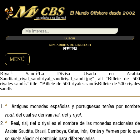
buscadores de libertad:
MENÚ
Riyal
Saudí
La Divisa Usada en Arabi
Sauditart_riyal_saudiriyal_saudiriyal_saudi.jpg" alt="Billete de 500
riyales saudís" title="Billete de 500 riyales saudísBillete de 500 riyales
saudís
^
Antiguas monedas españolas y portuguesas tenían por nombre
real
, del cual se derivan
rial
,
riel
y
riyal
.
^
Real, rial, riel o riyal es el nombre de las monedas nacionales de
Arabia Saudita, Brasil, Camboya, Catar, Irán, Omán y Yemen por lo que
se suele añadir el gentilicio para diferenciarlas.